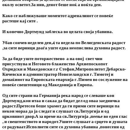
околу осветот.За нив, денот беше ноќ а ноќта ден.
Како се наближуваше моментот адреналинот се повеќе
растеше кај сите .
И конечно Дортмунд заблеска во целата своја убавина.
Убав сончев неделен ден,4 та недела по Велигденската радост
,за сите верници доаѓа уште една неопислива духовна радост.
За да биде уште поторжествено а на овој свет чин
присуствува и Неговото блаженство Архиепоскопот
Охридски и Македонски
г.г Стефан
,Митрополитот Дебарско-
Кичевски и администратор Новозеландски
г. Тимотеј
и
домаќинот на Европската епархија
г. Пимен
во сослужение на
повеќе свештеници од Македонија и Европа.
Од сите страни на Германија река народ се слеваше кон
Дортмунд,кои итаа и сакаа да бидат дел од оваа заедничка
радост.Претесен беше храмот да ги прими сите верници па
некои мораа да ја следат и слушаат св.Литургија и од
црковниот двор.А за време на св.Литургија ,пеење во еден глас
, и свештенството и народот.Ушите слушаат а срцето и душата
се радуваат.Исполнети сите со духовна убавина ,понесени од