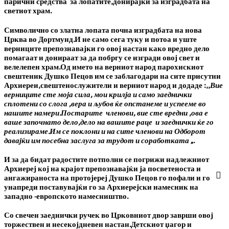
парични средства за лопатите,донирајќи за изградбата на
светиот храм.
Символично со златна лопата почна изградбата на нова
Црква во Дортмунд.И не само сега туку и потоа и уште
верниците препознавајки го овој настан како вредно дело
помагаат и донираат за да побргу се изгради овој свет и
велелепен храм.Од името на верниот народ парохискиот
свештеник Душко Пецов им се заблагодари на сите присутни
Архиереи,свештенослужители и верниот народ и додаде :
,,
Вие
верниците сте моја сила, мои крилја и само заеднички
сплотени со слога ,вера и љубов ќе опстанеме и успееме во
нашите намери.Постарите членови, вие сте вредни ,ова е
ваше започнато дело,дело на вашите раце и заеднички ќе го
реализираме.Им се поклони и на сите членови на Одборот
давајќи им посебна заслуга за трудот и соработката „
.
И за да бидат радостите потполни се погрижи надлежниот
Архиереј кој на крајот препознавајќи ја посветеноста и
ангажираноста на протојереј Душко Пецов го пофали и го
унапреди поставувајќи го за Архиерејски намесник на
западно -европското намесништво.
Со свечен заеднички ручек во Црковниот двор заврши овој
торжествен и несекојдневен настан.Детскиот џагор и