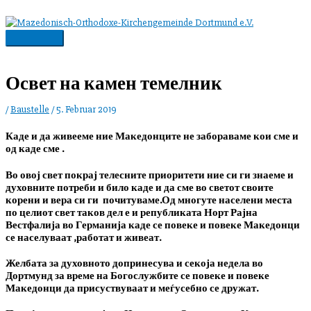
Zum
Inhalt
springen
Hauptmenü
Освет на камен темелник
/
Baustelle
/
5. Februar 2019
Каде и да живееме ние Македонците не забораваме кои сме и
од каде сме .
Во овој свет покрај телесните приоритети ние си ги знаеме и
духовните потреби и било каде и да сме во светот своите
корени и вера си ги почитуваме.Од многуте населени места
по целиот свет таков дел е и републиката Норт Рајна
Вестфалија во Германија каде се повеке и повеке Македонци
се населуваат ,работат и живеат.
Желбата за духовното допринесува и секоја недела во
Дортмунд за време на Богослужбите се повеке и повеке
Македонци да присуствуваат и меѓусебно се дружат.