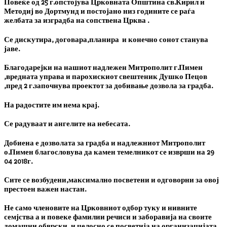
Повеќе од 25 г.опстојува Црковната Општина
св.Кирил и
Методиј во Дортмунд
и постојано низ годините се раѓа
желбата за изградба на сопствена Црква .
Се дискутира, договара,планира и конечно сонот станува
јаве.
Благодарејки на нашиот надлежен Митрополит г.Пимен
,вредната управа и парохискиот свештеник Душко Пецов
,пред 2 г.започнува проектот за добивање дозвола за градба.
На радостите им нема крај.
Се радуваат и ангелите на небесата.
Добиена е дозволата за градба и надлежниот Митрополит
о.Пимен благословува да камен темелникот се изврши на 29
04 2018г.
Сите се возбудени,максимално посветени и одговорни за овој
престоен важен настан.
Не само членовите на Црковниот одбор туку и нивните
семјства а и повеке фамилии речиси и заборавија на своите
домашни обврски ,и целосно се посветија на организацијата