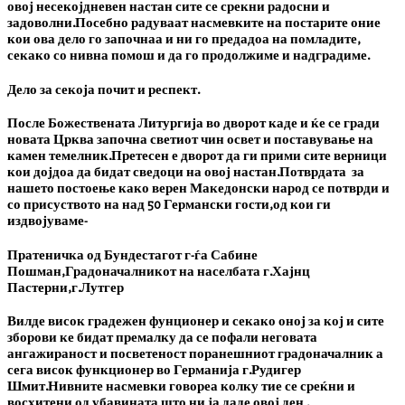
овој несекојдневен настан сите се срекни радосни и
задоволни.Посебно радуваат насмевките на постарите оние
кои ова дело го започнаа и ни го предадоа на помладите,
секако со нивна помош и да го продолжиме и надградиме.
Дело за секоја почит и респект.
После Божествената Литургија во дворот каде и ќе се гради
новата Црква започна светиот чин освет и поставување на
камен темелник.Претесен е дворот да ги прими сите верници
кои дојдоа да бидат сведоци на овој настан.Потврдата за
нашето постоење како верен Македонски народ се потврди и
со присуството на над 50 Германски гости,од кои ги
издвојуваме-
Пратеничка од Бундестагот г-ѓа Сабине
Пошман,Градоначалникот на населбата г.Хајнц
Пастерни,г.Лутгер
Вилде висок градежен фунционер и секако оној за кој и сите
зборови ке бидат премалку да се пофали неговата
ангажираност и посветеност поранешниот градоначалник а
сега висок функционер во Германија г.Рудигер
Шмит.Нивните насмевки говореа колку тие се среќни и
восхитени од убавината што ни ја даде овој ден .