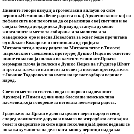
Нивните говори изнудија громогласни аплаузи од сите
верници.
Неминовна беше радоста и кај Архиепископот кој ги
пофали сите кои помогнаа да се реализира овој свет чин и во
својата беседа додаде дека Дортмунд станува духовно
живеалиште и место за собирање и за молитва и за
македонско оро и песна.Повелбата за освет беше прочитана
од о.Блажо Кожарски и потпишана од тројцата
Митрополити,а преку рацете на Митрополитот г.Тимотеј
,парохискиот свештеник протојереј Душко Пецов во осветено
шише со масло ја положи во камен темелникот.Првата
мермерна плоча ја положи о.Душко Пецов па г.Рудигер Шмит
и третата плоча со натписот за освет ја положи претседателот
г.Јованче Тодоровски во името на целиот одбор и верниот
народ.
Светото место со светена вода го пороси надлежниот
Архиереј г.Пимен од чие лице блескаше неискажлива
насмевка,која говореше за неговата неизмерна радост.
Градењето на Цркви е дело на целиот верен народ и секој
според можностите дарува и помага во изградбата оставајки
белег и сведоштво за сите идни поколенија.И денес веднаш се
покажа хуманоста на дело кога многу верници наддаваа