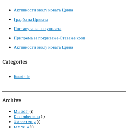
h
e
Активности околу новата Црква
n
Градба на Црквата
n
Поставување на куполата
a
Припрема за покривање-Ставање кров
c
Активности околу новата Црква
h
:
Categories
Baustelle
Archive
Mai 2021
(1)
Dezember 2019
(1)
Oktober 2019
(1)
Mai 2019
(1)