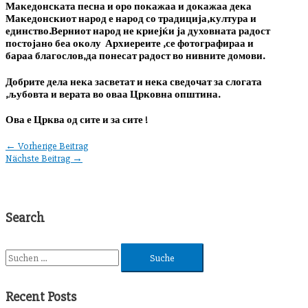
Македонската песна и оро покажаа и докажаа дека
Македонскиот народ е народ со традиција,култура и
единство.Верниот народ не криејќи ја духовната радост
постојано беа околу Архиереите ,се фотографираа и
бараа благослов,да понесат радост во нивните домови.
Добрите дела нека засветат и нека сведочат за слогата
,љубовта и верата во оваа Црковна општина.
Ова е Црква од сите и за сите !
←
Vorherige Beitrag
Nächste Beitrag
→
Search
S
u
c
Recent Posts